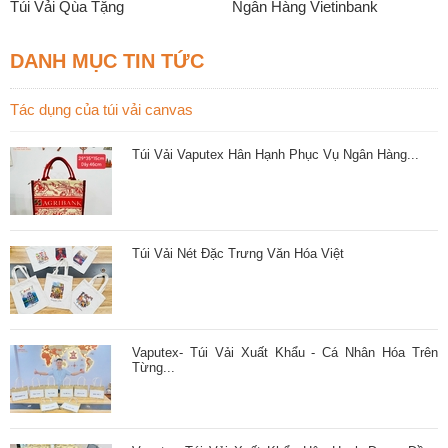
Túi Vải Qùa Tặng
Ngân Hàng Vietinbank
DANH MỤC TIN TỨC
Tác dụng của túi vải canvas
Túi Vải Vaputex Hân Hạnh Phục Vụ Ngân Hàng...
Túi Vải Nét Đặc Trưng Văn Hóa Việt
Vaputex- Túi Vải Xuất Khẩu - Cá Nhân Hóa Trên
Từng...