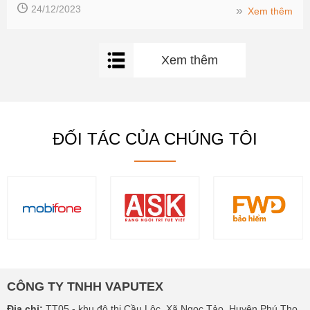
24/12/2023
››
Xem thêm
Xem thêm
ĐỐI TÁC CỦA CHÚNG TÔI
CÔNG TY TNHH VAPUTEX
Địa chỉ:
TT05 - khu đô thị Cầu Lộc, Xã Ngọc Tảo, Huyện Phú Thọ,